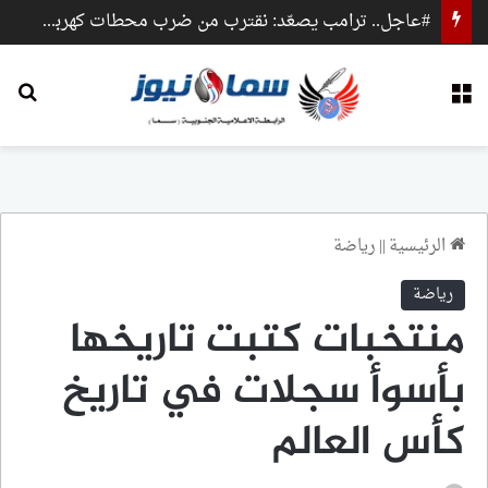
#عاجل.. ترامب يصعّد: نقترب من ضرب محطات كهرباء وجسور داخل إيران
القائمة
بح
الرئيسية
||
رياضة
رياضة
منتخبات كتبت تاريخها
بأسوأ سجلات في تاريخ
كأس العالم