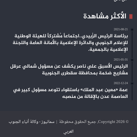
الأكثر مشاهدة
2021-08-21
برئاسة الرئيس الزُبيدي..اجتماعاً مُشتركاً للهيئة الوطنية
للإعلام الجنوبي والدائرة الإعلامية بالأمانة العامة واللجنة
الإعلامية بالجمعية.
2021-05-31
الرئيس الأسبق علي ناصر يكشف عن مسؤول شمالي عرقل
مشاريع ضخمة بمحافظة سقطرى الجنوبية
2022-12-24
عمة «معين عبد الملك» باستقواء تتوعد مسؤول كبير في
العاصمة عدن بالإقالة من منصبه
© Copyright 2026, جميع الحقوق محفوظة |
سمانيوز - وكالة أنباء الجنوب
العربي