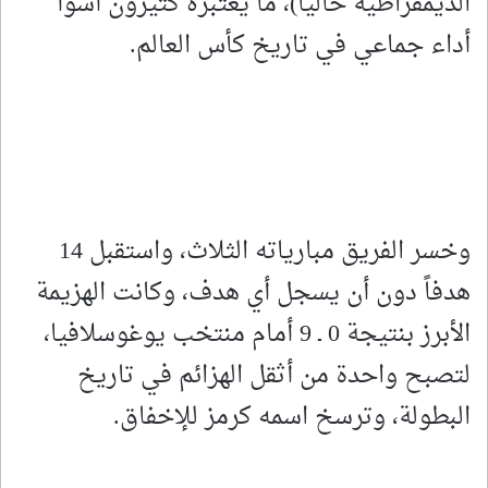
الديمقراطية حالياً)، ما يعتبره كثيرون أسوأ
أداء جماعي في تاريخ كأس العالم.
وخسر الفريق مبارياته الثلاث، واستقبل 14
هدفاً دون أن يسجل أي هدف، وكانت الهزيمة
الأبرز بنتيجة 0 ـ 9 أمام منتخب يوغوسلافيا،
لتصبح واحدة من أثقل الهزائم في تاريخ
البطولة، وترسخ اسمه كرمز للإخفاق.