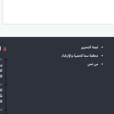
ا
لجنة التحرير
منظمة سما للتنمية والإرشاد
-21
من نحن
بر
ال
ال
-31
ال
شم
ال
-24