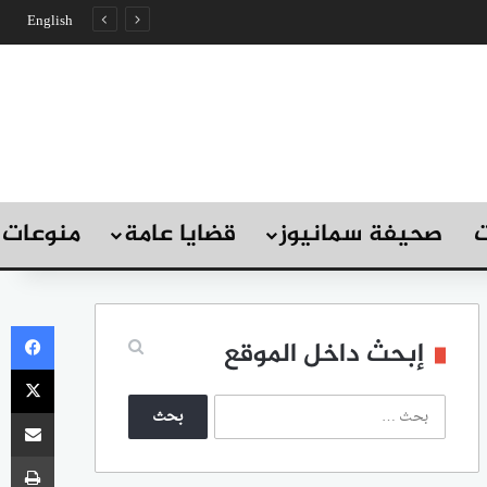
English
ت
صحيفة سمانيوز
قضايا عامة
منوعات
في
إبحث داخل الموقع
‫X
ا
مشاركة
ل
ب
طب
ح