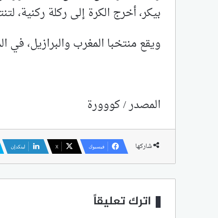
بيكر، أخرج الكرة إلى ركلة ركنية، لتنتهي 
ويقع منتخبا المغرب والبرازيل، في ال
المصدر / كووورة
شاركها
فيسبوك
‫X
لينكدإن
اترك تعليقاً