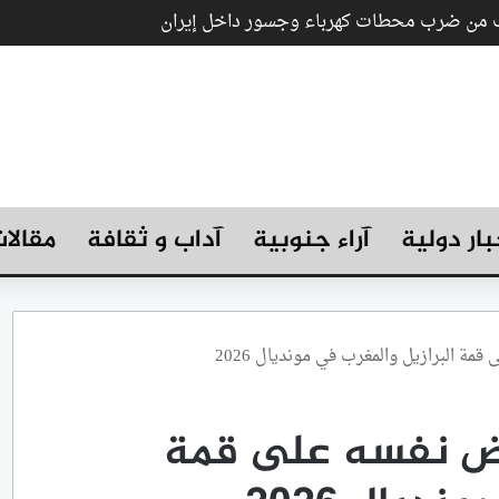
رب من ضرب محطات كهرباء وجسور داخل إيران
بار دولية
آراء جنوبية
آداب و ثقافة
مقالا
مة البرازيل والمغرب في مونديال 2026
فرض نفسه على قمة