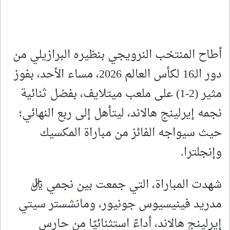
أطاح المنتخب النرويجي بنظيره البرازيلي من
دور الـ16 لكأس العالم 2026، مساء الأحد، بفوز
مثير (2-1) على ملعب ميتلايف، بفضل ثنائية
نجمه إيرلينج هالاند، ليتأهل إلى ربع النهائي؛
حيث سيواجه الفائز من مباراة المكسيك
وإنجلترا.
شهدت المباراة، التي جمعت بين نجمي ريال
مدريد فينيسيوس جونيور، ومانشستر سيتي
إيرلينج هالاند، أداءً استثنائيًا من حارس