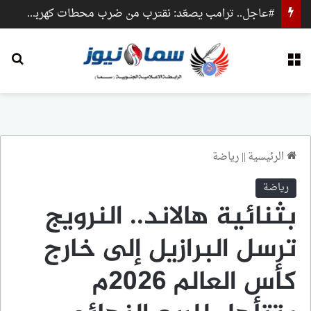
#عاجل.. ترامب يصعّد: نقترب من ضرب محطات كهرباء وجسور داخل إيران
القائمة
بح
الرئيسية
||
رياضة
رياضة
بثنائية هالاند.. النرويج
ترسل البرازيل إلى خارج
كأس العالم 2026م