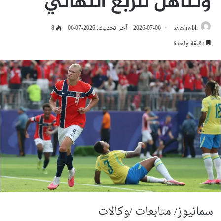
وتتأهل للربع النهائي
zyzshwbh
2026-07-06
آخر تحديث: 2026-07-06
8
دقيقة واحدة
سمانيوز/ متابعات /وكالات