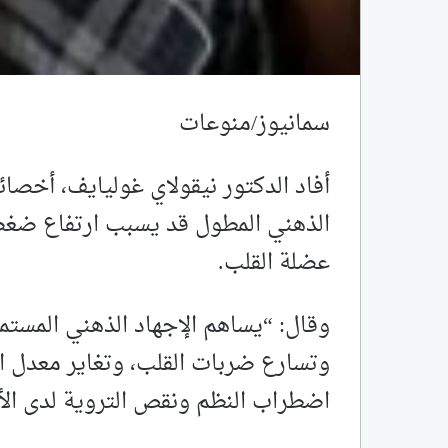
سمانيوز/منوعات
أفاد الدكتور نيقولاي غوليايف، أخصائ
الذهني المطول قد يسبب ارتفاع ضغ
عضلة القلب.
وقال: “يساهم الإجهاد الذهني المستم
وتسارع ضربات القلب، وتغاير معدل ا
اضطراب النظم ونقص التروية لدى ا