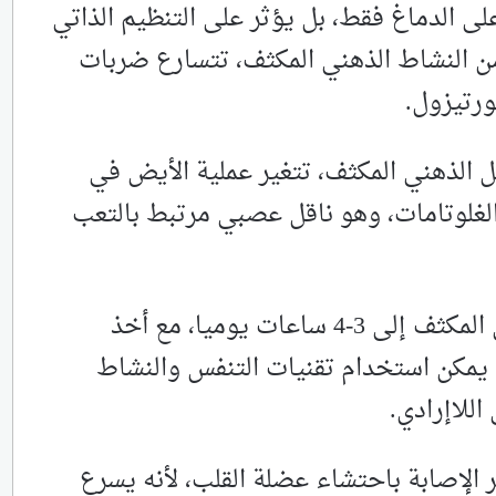
لى الدماغ فقط، بل يؤثر على التنظيم الذاتي
من النشاط الذهني المكثف، تتسارع ضربات
رتيزول.
 ساعات من العمل الذهني المكثف، تتغير عملية الأيض في
لغلوتامات، وهو ناقل عصبي مرتبط بالتعب
ونصح غوليايف بـ تقليل العمل الذهني المكثف إلى 3-4 ساعات يوميا، مع أخذ
6 إلى 90 دقيقة. كما يمكن استخدام تقنيات التنفس والنشاط
اللاإرادي.
 الإصابة باحتشاء عضلة القلب، لأنه يسرع