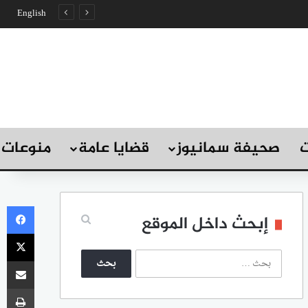
English
ت
صحيفة سمانيوز
قضايا عامة
منوعات
في
إبحث داخل الموقع
‫X
ا
مشاركة
ل
ب
طب
ح