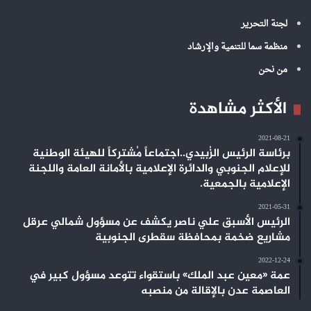
لجنة التحرير
منظمة سما للتنمية والإرشاد
من نحن
الأكثر مشاهدة
2021-08-21
برئاسة الرئيس الزُبيدي..اجتماعاً مُشتركاً للهيئة الوطنية
للإعلام الجنوبي والدائرة الإعلامية بالأمانة العامة واللجنة
الإعلامية بالجمعية.
2021-05-31
الرئيس الأسبق علي ناصر يكشف عن مسؤول شمالي عرقل
مشاريع ضخمة بمحافظة سقطرى الجنوبية
2022-12-24
عمة «معين عبد الملك» باستقواء تتوعد مسؤول كبير في
العاصمة عدن بالإقالة من منصبه