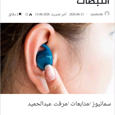
النبضات
zyzshwbh
2026-06-15
آخر تحديث: 2026-06-15
12
2 دقائق
سمانيوز /متابعات /مرفت عبدالحميد