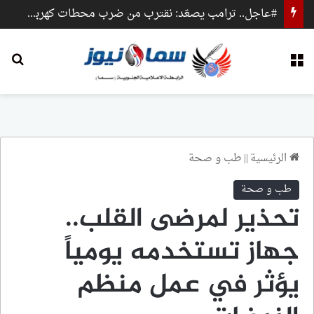
#عاجل.. ترامب يصعّد: نقترب من ضرب محطات كهرباء وجسور داخل إيران
القائمة
بح
الرئيسية
||
طب و صحة
طب و صحة
تحذير لمرضى القلب..
جهاز تستخدمه يومياً
يؤثر في عمل منظم