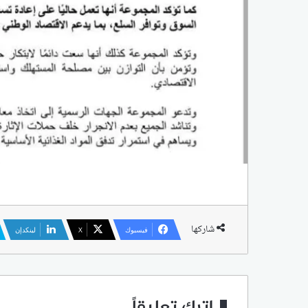
شاركها
فيسبوك
‫X
لينكدإن
اترك تعليقاً