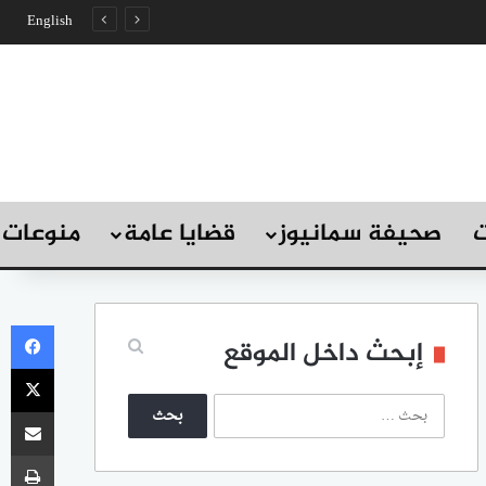
English
ت
صحيفة سمانيوز
قضايا عامة
منوعات
في
إبحث داخل الموقع
‫X
ا
مشاركة
ل
ب
طب
ح