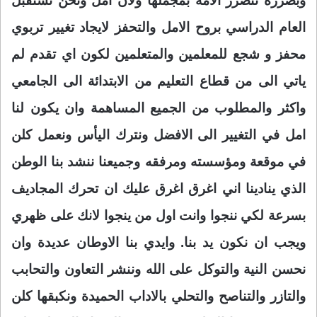
وبضررة تتضرر الامة بمجملها ولان امل ونحن نستقبل
العام الدراسي بروح الامل والتحفز لايجاد تغيير تربوي
محفز و شجع للمعلمين والمتعلمين لكون اي تقدم لم
ياتي الى من قطاع التعليم من الابتدائة الى الجامعي
واكثر والمطلوب من الجميع المساهمة وان يكون لنا
امل في التغيير الى الافضل ونترك اليأس ونعمل كلن
في موقعة ومؤسسته ومرفقه وجميعنا ننشد بنا الوطن
الذي ينادينا اني اغرق اغرق عليك ان تحرك المجاديف
بسرعة لكي ننجوا وانت اول من ينجوا لانك على ظهري
ويجب ان نكون يد بنا. وايدي بنا الاوطان عديدة وان
نحسن النية والتوكل على الله وننشر التعاون والتحابب
والتازر والتناصح والتحلي بالاداب الحميدة ونكبقها كلن