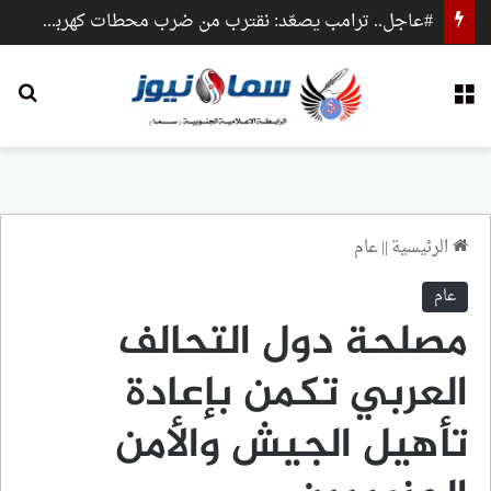
#عاجل.. ترامب يصعّد: نقترب من ضرب محطات كهرباء وجسور داخل إيران
القائمة
بح
الرئيسية
||
عام
عام
مصلحة دول التحالف
العربي تكمن بإعادة
تأهيل الجيش والأمن