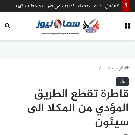
#عاجل.. ترامب يصعّد: نقترب من ضرب محطات كهرباء وجسور داخل إيران
القائمة
بح
الرئيسية
||
عام
عام
قاطرة تقطع الطريق
المؤدي من المكلا الى
سيئون