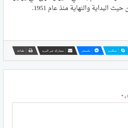
ث البداية والنهاية منذ عام 1951.
سكايب
ماسنجر
مشاركة عبر البريد
طباعة
 بـ
*