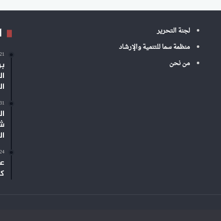
ا
لجنة التحرير
منظمة سما للتنمية والإرشاد
-21
من نحن
بر
ال
ال
-31
ال
شم
ال
-24
عم
كب