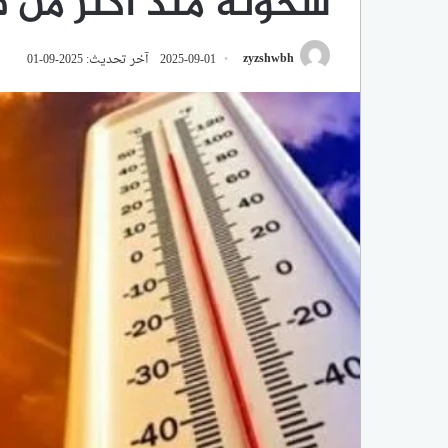
سخونة منذ أكثر من ق
zyzshwbh
2025-09-01
آخر تحديث: 2025-09-01