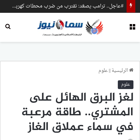
#عاجل.. ترامب يصعّد: نقترب من ضرب محطات كهرباء وجسور داخل إيران
القائمة
بح
الرئيسية
||
علوم
علوم
لغز البرق الهائل على
المشتري.. طاقة مرعبة
في سماء عملاق الغاز