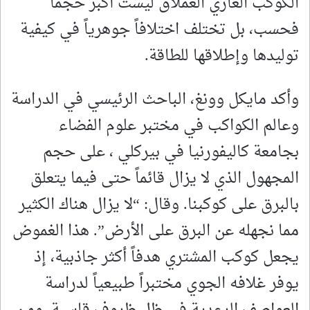
الكوكب الغازي العملاق ليست أكبر حجماً
فحسب، بل تختلف اختلافاً جوهرياً في كيفية
توليدها وإطلاقها للطاقة.
وأكد مايكل وونغ، الباحث الرئيسي في الدراسة
وعالم الكواكب في مختبر علوم الفضاء
بجامعة كاليفورنيا في بيركلي ، على حجم
المجهول الذي لا يزال قائماً حتى فيما يتعلق
بالبرق على كوكبنا. وقال: “لا يزال هناك الكثير
مما نجهله عن البرق على الأرض”. هذا الغموض
يجعل كوكب المشتري هدفاً أكثر جاذبية، إذ
يوفر غلافه الجوي مختبراً طبيعياً لدراسة
العواصف الرعدية في ظل ظروف قاسية. ومن