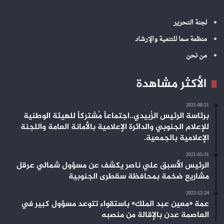
لجنة التحرير
منظمة سما للتنمية والإرشاد
من نحن
الأكثر مشاهدة
2021-08-21
برئاسة الرئيس الزُبيدي..اجتماعاً مُشتركاً للهيئة الوطنية
للإعلام الجنوبي والدائرة الإعلامية بالأمانة العامة واللجنة
الإعلامية بالجمعية.
2021-05-31
الرئيس الأسبق علي ناصر يكشف عن مسؤول شمالي عرقل
مشاريع ضخمة بمحافظة سقطرى الجنوبية
2022-12-24
عمة «معين عبد الملك» باستقواء تتوعد مسؤول كبير في
العاصمة عدن بالإقالة من منصبه