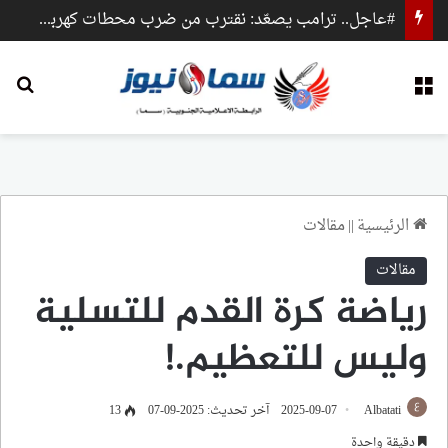
#عاجل.. ترامب يصعّد: نقترب من ضرب محطات كهرباء وجسور داخل إيران
القائمة
بح
الرئيسية
||
مقالات
مقالات
رياضة كرة القدم للتسلية
وليس للتعظيم.!
Albatati
2025-09-07
آخر تحديث: 2025-09-07
13
دقيقة واحدة