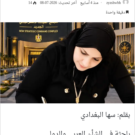
zyzshwbh
منذ 4 أسابيع
آخر تحديث: 2026-07-08
14
دقيقة واحدة
بقلم: سها البغدادي
باحثة في الشأن العربي والدولي