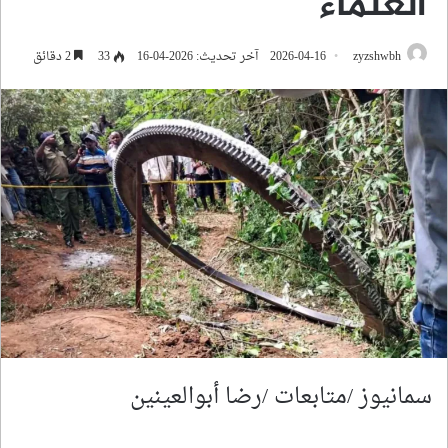
العلماء
zyzshwbh
2026-04-16
آخر تحديث: 2026-04-16
33
2 دقائق
سمانيوز /متابعات /رضا أبوالعينين