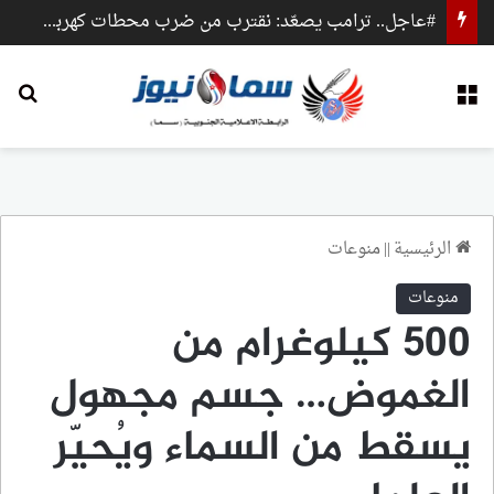
#عاجل.. ترامب يصعّد: نقترب من ضرب محطات كهرباء وجسور داخل إيران
القائمة
بح
الرئيسية
||
منوعات
منوعات
500 كيلوغرام من
الغموض… جسم مجهول
يسقط من السماء ويُحيّر