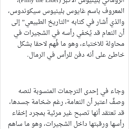
الروماني بلينيوس الأكبر (Pliny the Elder)،
المعروف باسم غايوس بلينيوس سيكوندوس،
والذي أشار في كتابه “التاريخ الطبيعي” إلى
أن النعام قد يُخفي رأسه في الشجيرات في
محاولة للاختباء، وهو ما فُهم لاحقا بشكل
خاطئ على أنه دفن للرأس في الرمال.
وجاء في إحدى الترجمات المنسوبة لنصه
وصفٌ اعتبر أن النعامة، رغم ضخامة جسدها،
قد تعتقد أنها تصبح غير مرئية بمجرد إخفاء
رأسها ورقبتها داخل الشجيرات، وهو ما ساهم