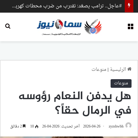
#عاجل.. ترامب يصعّد: نقترب من ضرب محطات كهرباء وجسور داخل إيران
القائمة
بح
الرئيسية
||
منوعات
منوعات
هل يدفن النعام رؤوسه
في الرمال حقاً؟
zyzshwbh
2026-04-26
آخر تحديث: 2026-04-26
10
2 دقائق