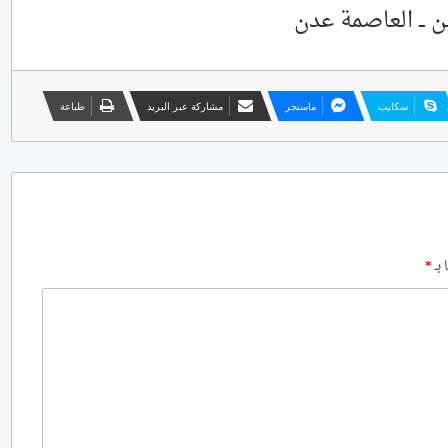
ن ــ العاصمة عدن
سكايب
ماسنجر
مشاركة عبر البريد
طباعة
 بـ
*