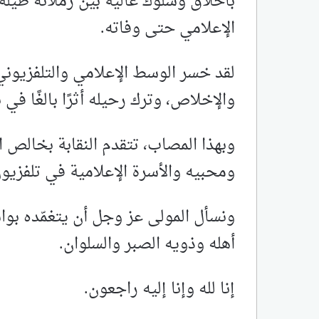
بأخلاق وسلوك عالية بين زملائه طيلة
الإعلامي حتى وفاته.
لقد خسر الوسط الإعلامي والتلفزيوني 
والإخلاص، وترك رحيله أثرًا بالغًا ف
وبهذا المصاب، تتقدم النقابة بخالص ا
ومحبيه والأسرة الإعلامية في تلفزي
ونسأل المولى عز وجل أن يتغمّده بو
أهله وذويه الصبر والسلوان.
إنا لله وإنا إليه راجعون.