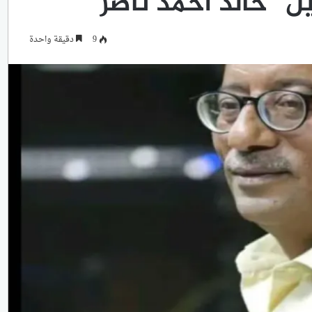
ل “خالد احمد ناصر”
9
دقيقة واحدة