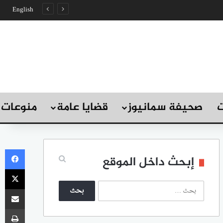
English
ت
صحيفة سمانيوز
قضايا عامة
منوعات
في
إبحث داخل الموقع
‫X
ا
مشاركة
ل
ب
طب
ح