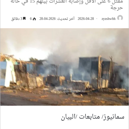
مقتل 6 على الأقل وإصابة العشرات بينهم 15 في حالة
حرجة
zyzshwbh
2026-04-28
آخر تحديث: 2026-04-28
6
3 دقائق
سمانيوز/ متابعات /البيان