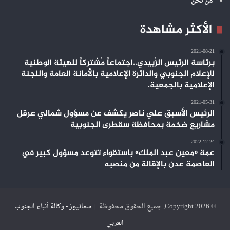
من نحن
الأكثر مشاهدة
2021-08-21
برئاسة الرئيس الزُبيدي..اجتماعاً مُشتركاً للهيئة الوطنية
للإعلام الجنوبي والدائرة الإعلامية بالأمانة العامة واللجنة
الإعلامية بالجمعية.
2021-05-31
الرئيس الأسبق علي ناصر يكشف عن مسؤول شمالي عرقل
مشاريع ضخمة بمحافظة سقطرى الجنوبية
2022-12-24
عمة «معين عبد الملك» باستقواء تتوعد مسؤول كبير في
العاصمة عدن بالإقالة من منصبه
© Copyright 2026, جميع الحقوق محفوظة |
سمانيوز - وكالة أنباء الجنوب
العربي