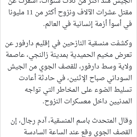
الجيش منذ أكثر من ثلاث سنوات، أسفرت عن
مقتل عشرات الآلاف ونزوح أكثر من 11 مليونا
في أسوأ أزمة إنسانية في العالم.
وكشفت منسقية النازحين في إقليم دارفور عن
تعرض مخيم الحميدية بمدينة زالنجي، عاصمة
ولاية وسط دارفور، للقصف الجوي من الجيش
السوداني صباح الإثنين، في حادثة أعادت
تسليط الضوء على المخاطر التي تواجه
المدنيين داخل معسكرات النزوح.
وقال المتحدث باسم المنسقية، آدم رجال، إن
القصف الجوي وقع عند الساعة السادسة