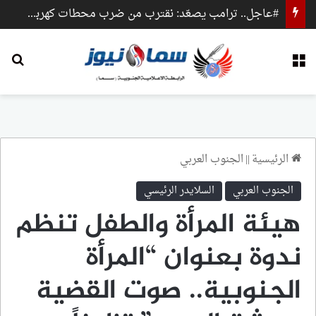
#عاجل.. ترامب يصعّد: نقترب من ضرب محطات كهرباء وجسور داخل إيران
القائمة
بح
الرئيسية
||
الجنوب العربي
الجنوب العربي
السلايدر الرئيسي
هيئة المرأة والطفل تنظم
ندوة بعنوان “المرأة
الجنوبية.. صوت القضية