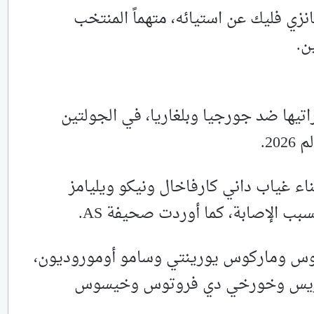
زي فليك عن استيائه، متهماً المنتخب
ن.
راتيها ضد جورجيا وبلغاريا، في الجولتين
20.
ناء غياب داني كارفاخال ونيكو ويليامز
بب الإصابة، كما أوردت صحيفة AS.
ريوس وماركوس يورينتي وسامو أوموروديون،
 توريس وخورخي دي فروتوس وخيسوس