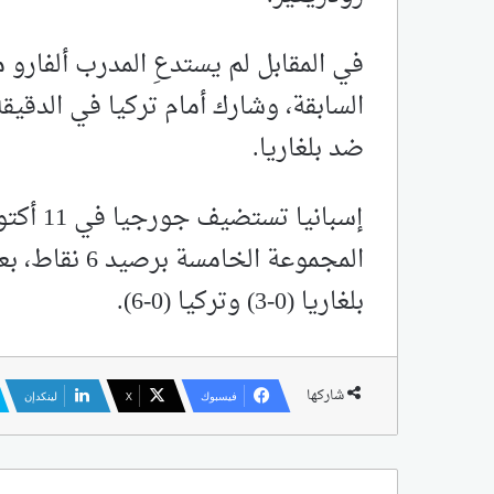
في المقابل لم يستدعِ المدرب ألفارو م
ضد بلغاريا.
المجموعة الخا
بلغاريا (0-3) وتركيا (0-6).
شاركها
فيسبوك
‫X
لينكدإن