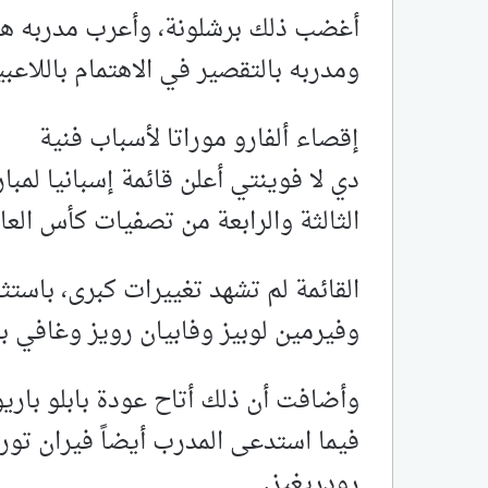
أغضب ذلك برشلونة، وأعرب مدربه هان
ومدربه بالتقصير في الاهتمام باللاعبي
إقصاء ألفارو موراتا لأسباب فنية
دي لا فوينتي أعلن قائمة إسبانيا لمبا
الثالثة والرابعة من تصفيات كأس العالم 26
القائمة لم تشهد تغييرات كبرى، باستث
وفيرمين لوبيز وفابيان رويز وغافي بس
وأضافت أن ذلك أتاح عودة بابلو با
فيما استدعى المدرب أيضاً فيران
رودريغيز.