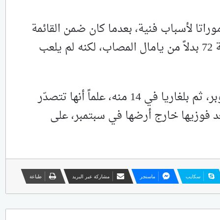
وراتا لأسباب فنية، بعدما كان ضمن القائمة
السابقة، وشارك أمام تركيا في الدقيقة 72 بدلاً من يامال المصاب، لكنه لم يلعب
إسبانيا تستضيف جورجيا في 11 أكتوبر، ثم بلغاريا في 14 منه، علماً أنها تتصدّر
مسة برصيد 6 نقاط، بعد فوزيها خارج أرضها في سبتمبر، على
سكايب
ماسنجر
مشاركة عبر البريد
طباعة