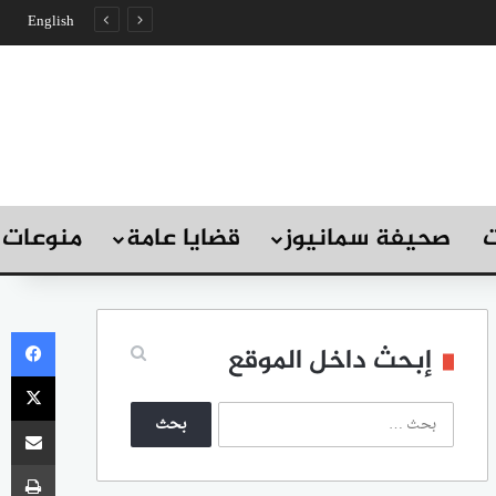
English
ت
صحيفة سمانيوز
قضايا عامة
منوعات
في
إبحث داخل الموقع
‫X
ا
مشاركة
ل
ب
طب
ح