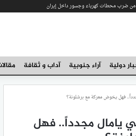
ب من ضرب محطات كهرباء وجسور داخل إيران
بار دولية
آراء جنوبية
آداب و ثقافة
مقالا
داً.. فهل يخوض معركة مع برشلونة؟
 يامال مجدداً.. فهل