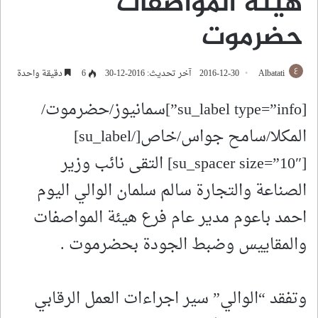
هيئة المواصفات
حضرموت
Albatati
2016-12-30
آخر تحديث: 2016-12-30
6
دقيقة واحدة
[su_label type=”info”]سمانيوز/حضرموت/
المكلا/سامح جواس/خاص[/su_label]
[su_spacer size=”10″] التقى نائب وزير
الصناعة والتجارة سالم سلمان الوالي اليوم
احمد باعوم مدير عام فرع هيئة المواصفات
والمقاييس وضبط الجودة بحضرموت .
وتفقد “الوالي” سير اجراءات العمل الرقابي